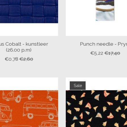
s Cobalt - kunstleer
Punch needle - Pr
(26.00 p.m)
€5,22
€17,40
€0,78
€2,60
Sale