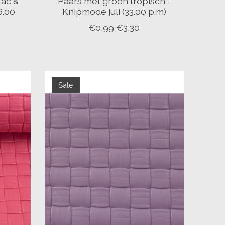
lac &
Paars met groen tropisch -
6.00
Knipmode juli (33.00 p.m)
€0,99
€3,30
Sale