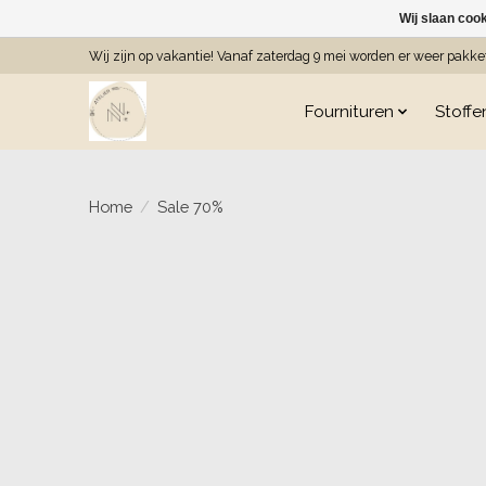
Wij slaan coo
Wij zijn op vakantie! Vanaf zaterdag 9 mei worden er weer pakk
Fournituren
Stoffe
Home
/
Sale 70%