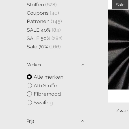
Stoffen
(628)
Sale
Coupons
(40)
Patronen
(145)
SALE 40%
(84)
SALE 50%
(282)
Sale 70%
(166)
Merken
Alle merken
Alb Stoffe
Fibremood
Swafing
Zwart
Prijs