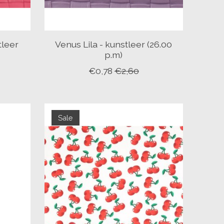
tleer
Venus Lila - kunstleer (26.00
p.m)
€0,78
€2,60
Sale