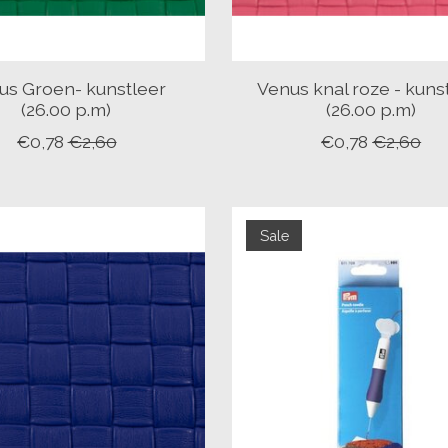
us Groen- kunstleer
Venus knal roze - kuns
(26.00 p.m)
(26.00 p.m)
€0,78
€2,60
€0,78
€2,60
Sale