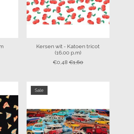
ym
Kersen wit - Katoen tricot
(16.00 p.m)
€0,48
€1,60
Sale