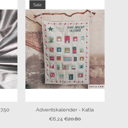
Sale
17.50
Adventskalender - Katia
€6,24
€20,80