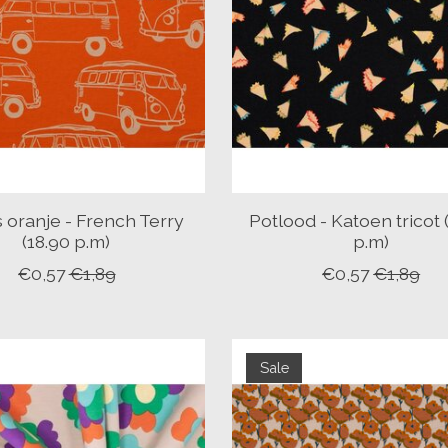
 oranje - French Terry
Potlood - Katoen tricot 
(18.90 p.m)
p.m)
€0,57
€1,89
€0,57
€1,89
Sale