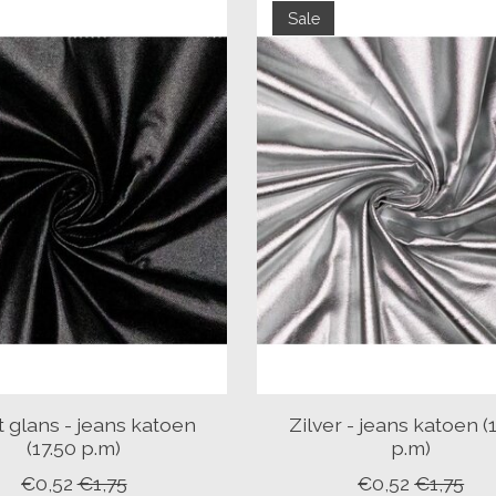
Sale
 glans - jeans katoen
Zilver - jeans katoen (
(17.50 p.m)
p.m)
€0,52
€1,75
€0,52
€1,75