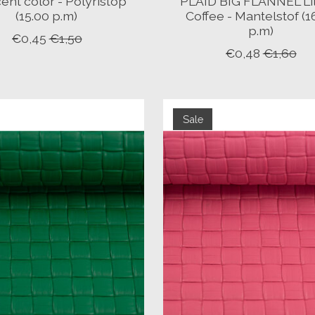
cent color - Polyristop
PLAID BIG FLANNEL Li
(15.00 p.m)
Coffee - Mantelstof (1
p.m)
€0,45
€1,50
€0,48
€1,60
Sale