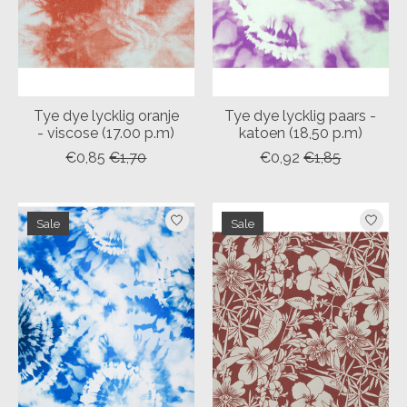
Tye dye lycklig oranje
Tye dye lycklig paars -
- viscose (17.00 p.m)
katoen (18,50 p.m)
€0,85
€1,70
€0,92
€1,85
Sale
Sale