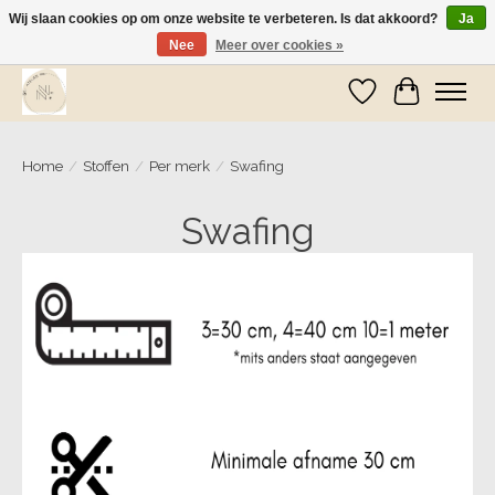
Wij slaan cookies op om onze website te verbeteren. Is dat akkoord?
Ja
Nee
Meer over cookies »
Wij zijn op vakantie! Vanaf zaterdag 9 mei worden er weer pakketjes verzonden
Verlanglijst
Winkelwa
Home
/
Stoffen
/
Per merk
/
Swafing
Swafing