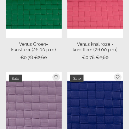
Venus Groen-
Venus knal roze -
kunstleer (26.00 p.m)
kunstleer (26.00 p.m)
€0,78
€2,60
€0,78
€2,60
Sale
Sale