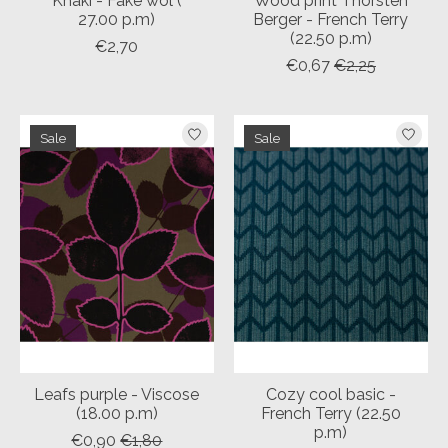
Khaki - Fake wol (
Wood print Thorsten
27.00 p.m)
Berger - French Terry
(22.50 p.m)
€2,70
€0,67
€2,25
Sale
Sale
Leafs purple - Viscose
Cozy cool basic -
(18.00 p.m)
French Terry (22.50
p.m)
€0,90
€1,80