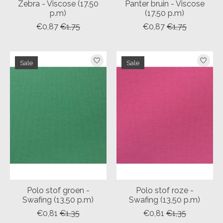
Zebra - Viscose (17.50
Panter bruin - Viscose
p.m)
(17.50 p.m)
€0,87
€1,75
€0,87
€1,75
Sale
Sale
Polo stof groen -
Polo stof roze -
Swafing (13,50 p.m)
Swafing (13,50 p.m)
€0,81
€1,35
€0,81
€1,35