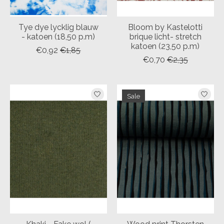
Tye dye lycklig blauw
Bloom by Kastelotti
- katoen (18,50 p.m)
brique licht- stretch
katoen (23,50 p.m)
€0,92
€1,85
€0,70
€2,35
Sale