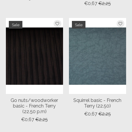
€0,67
€2,25
Sale
Sale
Go nuts/woodworker
Squirrel basic - French
basic - French Terry
Terry (22.50)
(22.50 p.m)
€0,67
€2,25
€0,67
€2,25