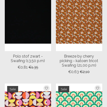
Polo stof zwart -
Breeze by cherry
Swafing (13,50 p.m)
picking - katoen tricot
Swafing (21,00 p.m)
€0,81
€1,35
€0,63
€2,10
Sale
Sale