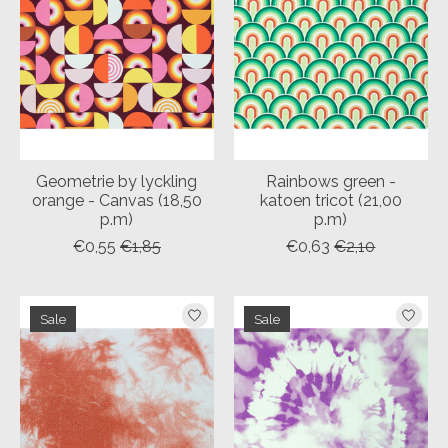
Geometrie by lyckling
Rainbows green -
orange - Canvas (18,50
katoen tricot (21,00
p.m)
p.m)
€0,55
€1,85
€0,63
€2,10
Sale
Sale