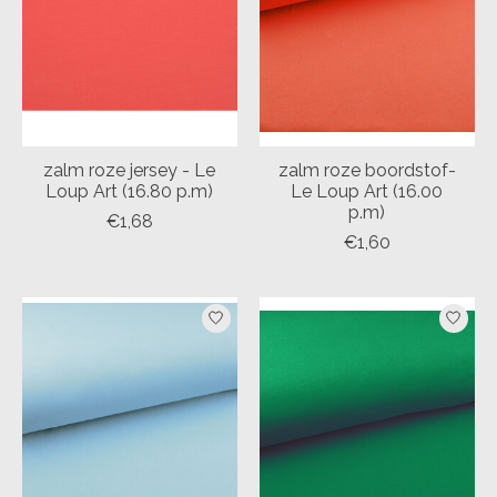
zalm roze jersey - Le
zalm roze boordstof-
Loup Art (16.80 p.m)
Le Loup Art (16.00
p.m)
€1,68
€1,60