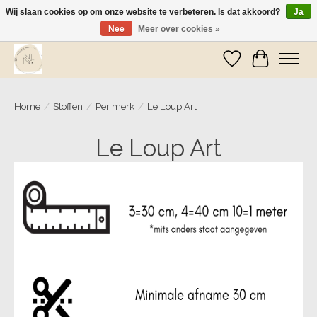
Wij slaan cookies op om onze website te verbeteren. Is dat akkoord?
Ja
Nee
Meer over cookies »
Wij zijn op vakantie! Vanaf zaterdag 9 mei worden er weer pakketjes verzonden
Verlanglijst
Winkelwa
Home
/
Stoffen
/
Per merk
/
Le Loup Art
Le Loup Art