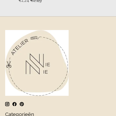
€1,24
€2,49
Categorieën