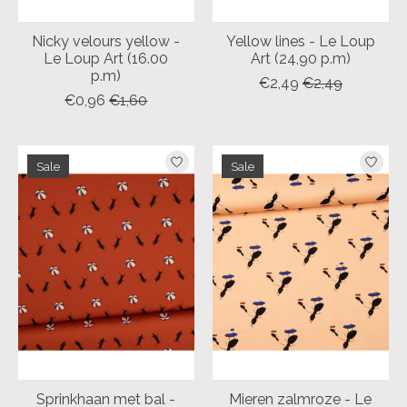
Nicky velours yellow -
Yellow lines - Le Loup
Le Loup Art (16.00
Art (24,90 p.m)
p.m)
€2,49
€2,49
€0,96
€1,60
Sale
Sale
Sprinkhaan met bal -
Mieren zalmroze - Le