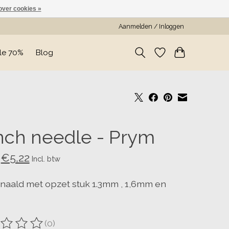
over cookies »
Aanmelden / Inloggen
le 70%
Blog
ch needle - Prym
€5,22
Incl. btw
naald met opzet stuk 1.3mm , 1,6mm en
(0)
ordeling van dit product is
0
van de 5