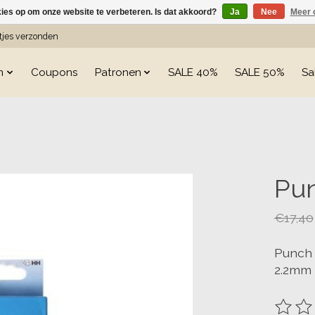
kies op om onze website te verbeteren. Is dat akkoord?
Ja
Nee
Meer 
etjes verzonden
n
Coupons
Patronen
SALE 40%
SALE 50%
Sa
s
Pun
€17,40
Punch 
2.2mm
De beo