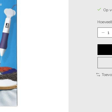
Op v
Hoeveelh
Toevo