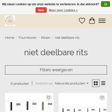
Wij slaan cookies op om onze website te verbeteren. Is dat akkoord?
Ja
Nee
Meer over cookies »
Wij zijn op vakantie! Vanaf zaterdag 9 mei worden er weer pakketjes verzonden
Verlanglijst
Winkelwa
Home
/
Fournituren
/
Ritsen
/
niet deelbare rits
niet deelbare rits
Filters weergeven
Sorteren op
Nieuwste producten
6 producten