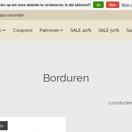
kies op om onze website te verbeteren. Is dat akkoord?
Ja
Nee
Meer 
etjes verzonden
n
Coupons
Patronen
SALE 40%
SALE 50%
Sa
Borduren
1 producte
le