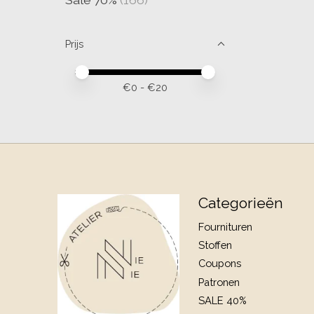
Prijs
Minimale prijswaarde
Price maximum value
€
0
- €
20
Categorieën
Fournituren
Stoffen
Coupons
Patronen
SALE 40%