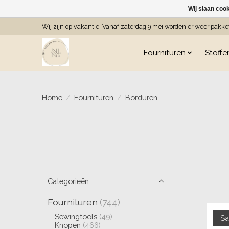
Wij slaan coo
Wij zijn op vakantie! Vanaf zaterdag 9 mei worden er weer pakk
Fournituren
Stoffe
Home
/
Fournituren
/
Borduren
Categorieën
Fournituren
(744)
Sewingtools
(49)
Sa
Knopen
(466)