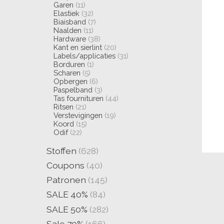
Garen
(11)
Elastiek
(32)
Biaisband
(7)
Naalden
(11)
Hardware
(38)
Kant en sierlint
(20)
Labels/applicaties
(31)
Borduren
(1)
Scharen
(5)
Opbergen
(6)
Paspelband
(3)
Tas fournituren
(44)
Ritsen
(21)
Verstevigingen
(19)
Koord
(15)
Odif
(22)
Stoffen
(628)
Coupons
(40)
Patronen
(145)
SALE 40%
(84)
SALE 50%
(282)
Sale 70%
(166)