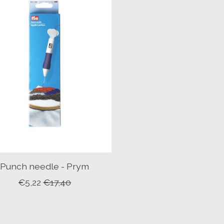
Punch needle - Prym
€5,22
€17,40