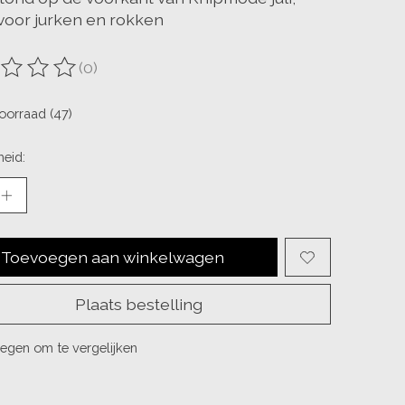
 voor jurken en rokken
(0)
ordeling van dit product is
0
van de 5
oorraad (47)
eid:
Toevoegen aan winkelwagen
Plaats bestelling
egen om te vergelijken