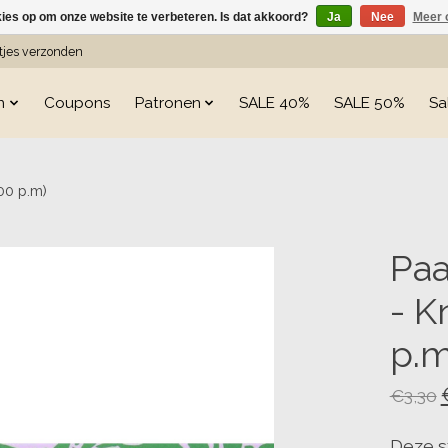
kies op om onze website te verbeteren. Is dat akkoord?
Ja
Nee
Meer 
etjes verzonden
n
Coupons
Patronen
SALE 40%
SALE 50%
Sa
00 p.m)
s
Paa
- K
p.m
€3,30
Deze s