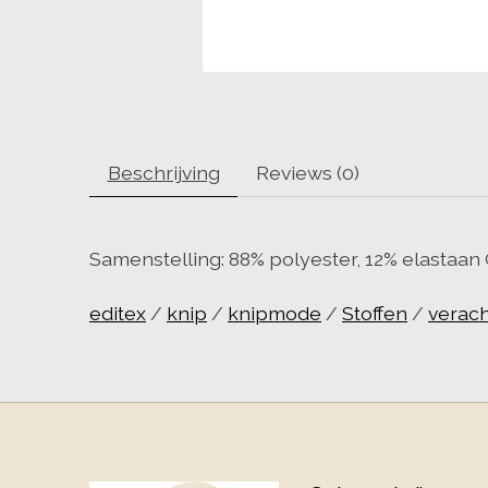
Beschrijving
Reviews (0)
Samenstelling: 88% polyester, 12% elastaa
editex
/
knip
/
knipmode
/
Stoffen
/
verach