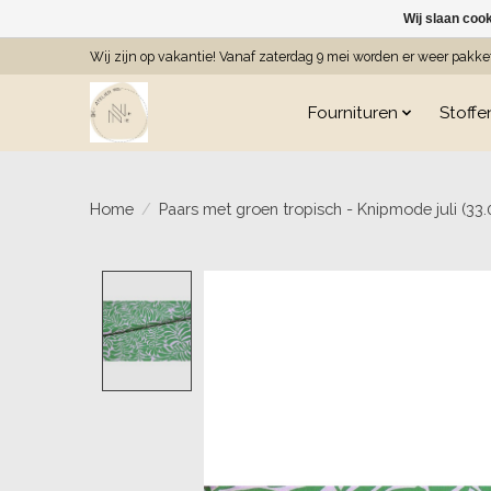
Wij slaan coo
Wij zijn op vakantie! Vanaf zaterdag 9 mei worden er weer pakk
Fournituren
Stoffe
Home
/
Paars met groen tropisch - Knipmode juli (33.
Product image slideshow Item