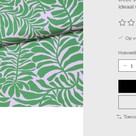
ideaal
De beo
Op v
Hoeveelh
Toevo