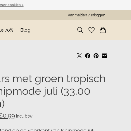
over cookies »
Aanmelden / Inloggen
le 70%
Blog
rs met groen tropisch
nipmode juli (33.00
)
€0,99
Incl. btw
tond op de voorkant van Knipmode juli,