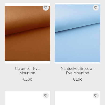
Caramel - Eva
Nantucket Breeze -
Mounton
Eva Mounton
€1,60
€1,60