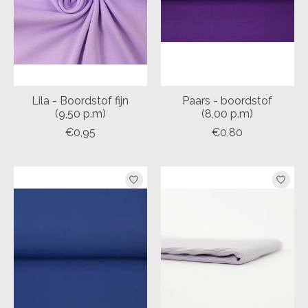
Lila - Boordstof fijn
Paars - boordstof
(9,50 p.m)
(8,00 p.m)
€0,95
€0,80