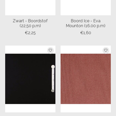
Zwart - Boordstof
Boord Ice - Eva
(22,50 p.m)
Mounton (16.00 p.m)
€2,25
€1,60