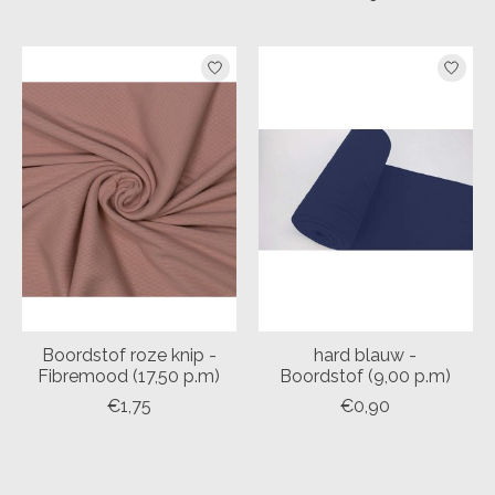
Boordstof roze knip -
hard blauw -
Fibremood (17,50 p.m)
Boordstof (9,00 p.m)
€1,75
€0,90