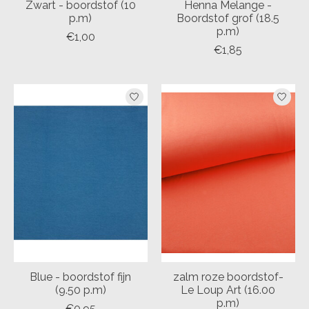
Zwart - boordstof (10
Henna Melange -
p.m)
Boordstof grof (18.5
p.m)
€1,00
€1,85
Blue - boordstof fijn
zalm roze boordstof-
(9.50 p.m)
Le Loup Art (16.00
p.m)
€0,95