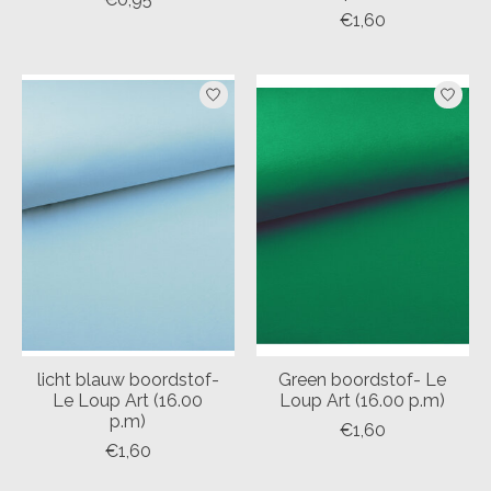
€1,60
licht blauw boordstof-
Green boordstof- Le
Le Loup Art (16.00
Loup Art (16.00 p.m)
p.m)
€1,60
€1,60