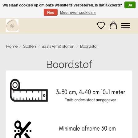
Wij slaan cookies op om onze website te verbeteren. Is dat akkoord?
Ja
Nee
Meer over cookies »
Wij zijn op vakantie! Vanaf zaterdag 9 mei worden er weer pakketjes verzonden
Verlanglijst
Winkelwa
Home
/
Stoffen
/
Basis (effe) stoffen
/
Boordstof
Boordstof