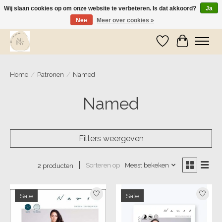
Wij slaan cookies op om onze website te verbeteren. Is dat akkoord?
Ja
Nee
Meer over cookies »
Wij zijn op vakantie! Vanaf zaterdag 9 mei worden er weer pakketjes verzonden
Verlanglijst
Winkelwa
Home
/
Patronen
/
Named
Named
Filters weergeven
Sorteren op
Meest bekeken
2 producten
Sale
Sale