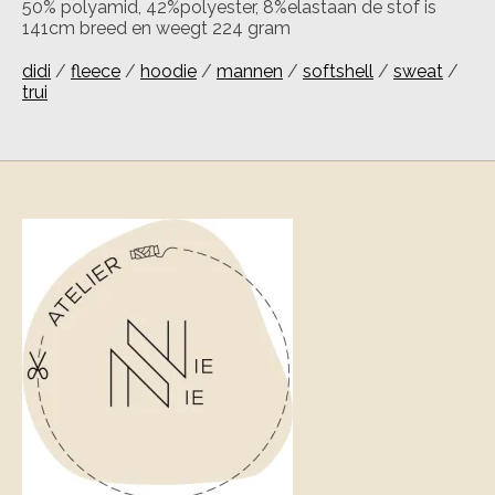
50% polyamid, 42%polyester, 8%elastaan de stof is
141cm breed en weegt 224 gram
didi
/
fleece
/
hoodie
/
mannen
/
softshell
/
sweat
/
trui