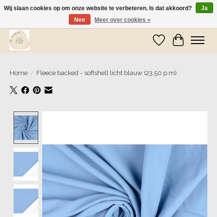
Wij slaan cookies op om onze website te verbeteren. Is dat akkoord?
Ja
Nee
Meer over cookies »
Wij zijn op vakantie! Vanaf zaterdag 9 mei worden er weer pakketjes verzonden
Verlanglijst
Winkelwa
Home
/
Fleece backed - softshell licht blauw (23,50 p.m)
Product image slideshow Items