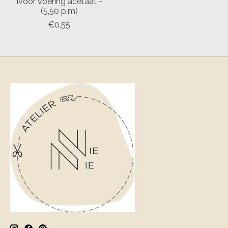
Ivoor voering acetaat -
(5,50 p.m)
€0,55