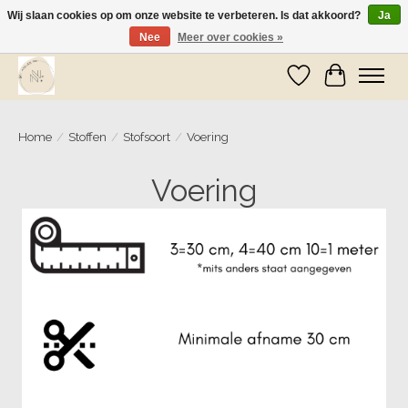
Wij slaan cookies op om onze website te verbeteren. Is dat akkoord?
Ja
Nee
Meer over cookies »
Wij zijn op vakantie! Vanaf zaterdag 9 mei worden er weer pakketjes verzonden
Verlanglijst
Winkelwa
Home
/
Stoffen
/
Stofsoort
/
Voering
Voering