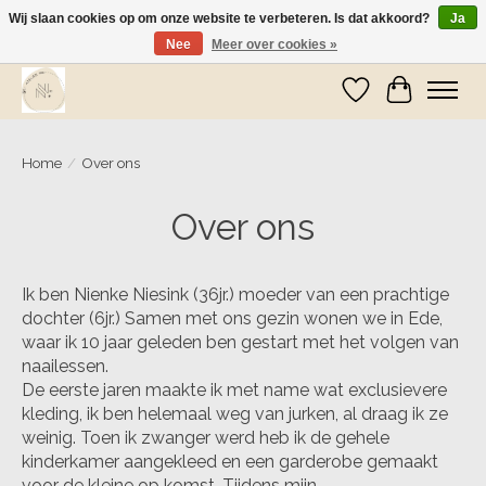
Wij slaan cookies op om onze website te verbeteren. Is dat akkoord?
Ja
Nee
Meer over cookies »
Wij zijn op vakantie! Vanaf zaterdag 9 mei worden er weer pakketjes verzonden
Verlanglijst
Winkelwa
Home
/
Over ons
Over ons
Ik ben Nienke Niesink (36jr.) moeder van een prachtige
dochter (6jr.) Samen met ons gezin wonen we in Ede,
waar ik 10 jaar geleden ben gestart met het volgen van
naailessen.
De eerste jaren maakte ik met name wat exclusievere
kleding, ik ben helemaal weg van jurken, al draag ik ze
weinig. Toen ik zwanger werd heb ik de gehele
kinderkamer aangekleed en een garderobe gemaakt
voor de kleine op komst. Tijdens mijn