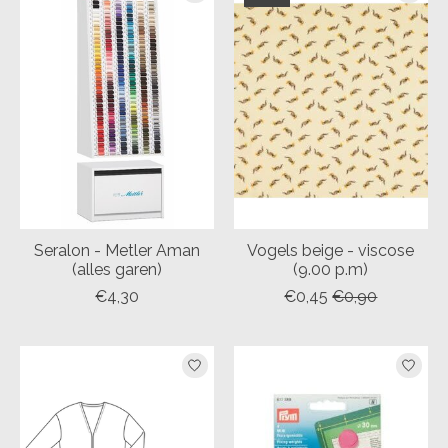
Seralon - Metler Aman
Vogels beige - viscose
(alles garen)
(9.00 p.m)
€4,30
€0,45
€0,90