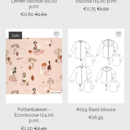
Linnen viscose (16.00
Viscose (15.00 p.m)
p.m)
€0,75
€1,50
€0,80
€1,60
Sale
Pottenbakken -
#019 Basis blouse
Ecoviscose (24.00
€16,95
p.m)
€1,20
€2,40