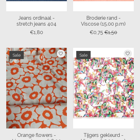
Jeans ordinaal -
Broderie rand -
stretch jeans 404
Viscose (15.00 p.m)
€1,80
€0,75
€1,50
Sale
Sale
Orange flowers -
Tijgers gekleurd -