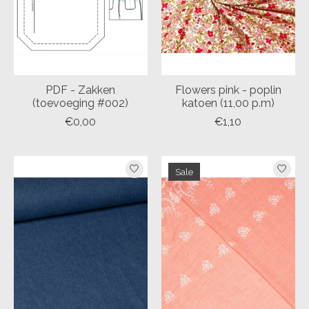
PDF - Zakken
Flowers pink - poplin
(toevoeging #002)
katoen (11,00 p.m)
€0,00
€1,10
Sale