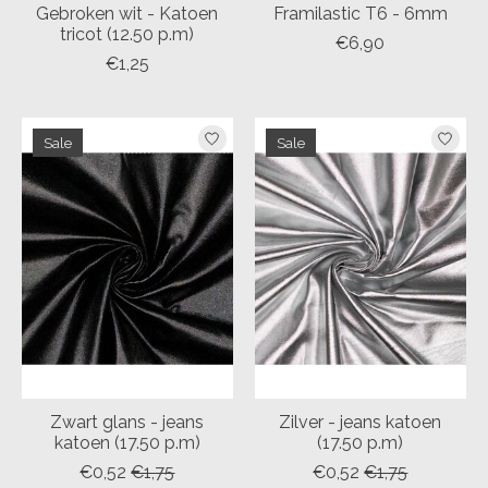
Gebroken wit - Katoen
Framilastic T6 - 6mm
tricot (12.50 p.m)
€6,90
€1,25
Sale
Sale
Zwart glans - jeans
Zilver - jeans katoen
katoen (17.50 p.m)
(17.50 p.m)
€0,52
€1,75
€0,52
€1,75