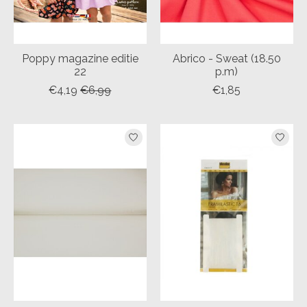
Poppy magazine editie
Abrico - Sweat (18.50
22
p.m)
€4,19
€6,99
€1,85