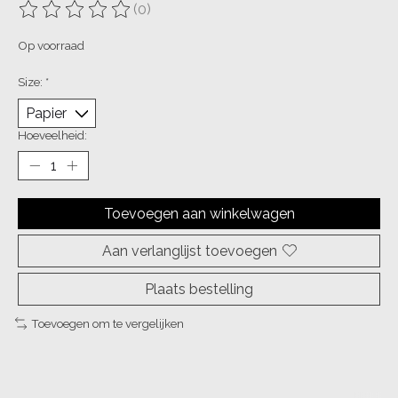
(0)
De beoordeling van dit product is
0
van de 5
Op voorraad
Size:
*
Hoeveelheid:
Toevoegen aan winkelwagen
Aan verlanglijst toevoegen
Plaats bestelling
Toevoegen om te vergelijken