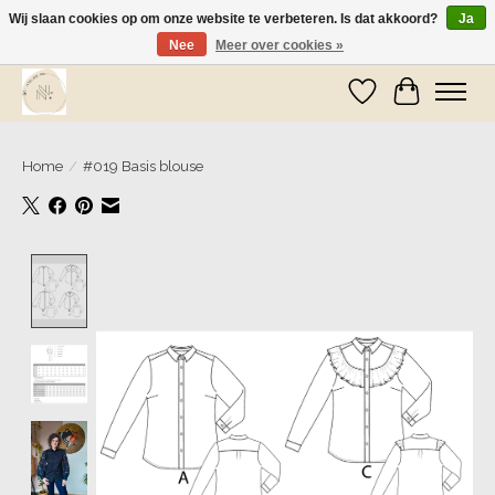
Wij slaan cookies op om onze website te verbeteren. Is dat akkoord?
Ja
Nee
Meer over cookies »
Wij zijn op vakantie! Vanaf zaterdag 9 mei worden er weer pakketjes verzonden
Verlanglijst
Winkelwa
Home
/
#019 Basis blouse
Product image slideshow Items