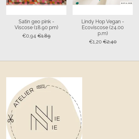
Satin geo pink -
Lindy Hop Vegan -
Viscose (18.90 pm)
Ecoviscose (24.00
p.m)
€0,94
€1,89
€1,20
€2,40