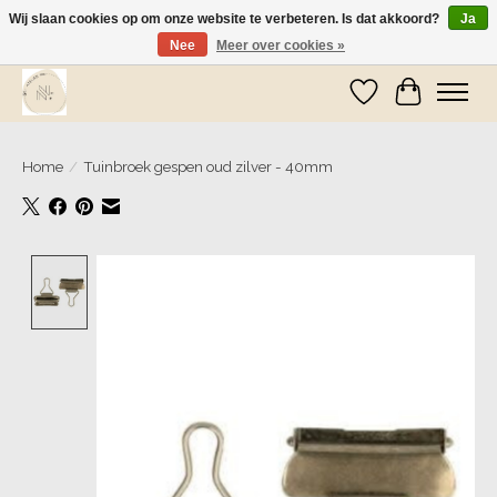
Wij slaan cookies op om onze website te verbeteren. Is dat akkoord?
Ja
Nee
Meer over cookies »
Wij zijn op vakantie! Vanaf zaterdag 9 mei worden er weer pakketjes verzonden
Verlanglijst
Winkelwa
Home
/
Tuinbroek gespen oud zilver - 40mm
Product image slideshow Items