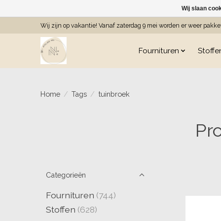
Wij slaan coo
Wij zijn op vakantie! Vanaf zaterdag 9 mei worden er weer pakk
Fournituren
Stoffe
Home
/
Tags
/
tuinbroek
Pr
Categorieën
Fournituren
(744)
Stoffen
(628)