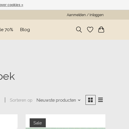
over cookies »
Aanmelden / Inloggen
le 70%
Blog
oek
Sorteren op
Nieuwste producten
n
Sale