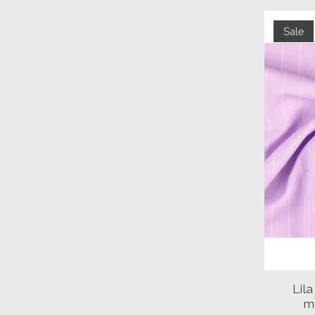
Sale
Lil
m