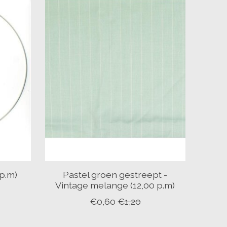
 p.m)
Pastel groen gestreept -
Vintage melange (12,00 p.m)
€0,60
€1,20