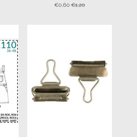
€0,60
€1,20