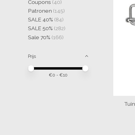
Coupons
(40)
Patronen
(145)
SALE 40%
(84)
SALE 50%
(282)
Sale 70%
(166)
Prijs
Minimale prijswaarde
Price maximum value
€
0
- €
10
Tui