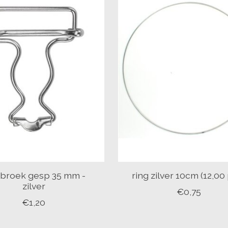
nbroek gesp 35 mm -
ring zilver 10cm (12,00
zilver
€0,75
€1,20