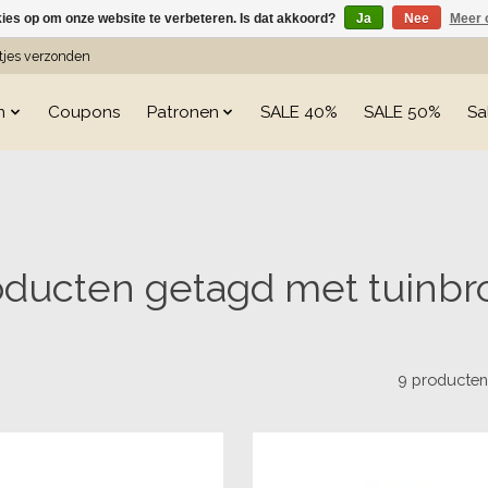
kies op om onze website te verbeteren. Is dat akkoord?
Ja
Nee
Meer 
etjes verzonden
n
Coupons
Patronen
SALE 40%
SALE 50%
Sa
oducten getagd met tuinbr
9 producte