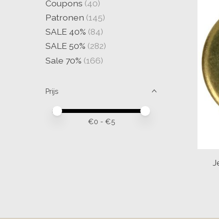
Coupons
(40)
Patronen
(145)
SALE 40%
(84)
SALE 50%
(282)
Sale 70%
(166)
Prijs
Minimale prijswaarde
Price maximum value
€
0
- €
5
J