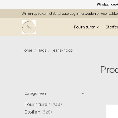
Wij slaan coo
Wij zijn op vakantie! Vanaf zaterdag 9 mei worden er weer pakk
Fournituren
Stoffe
Home
/
Tags
/
jeansknoop
Pro
Categorieën
Fournituren
(744)
Stoffen
(628)