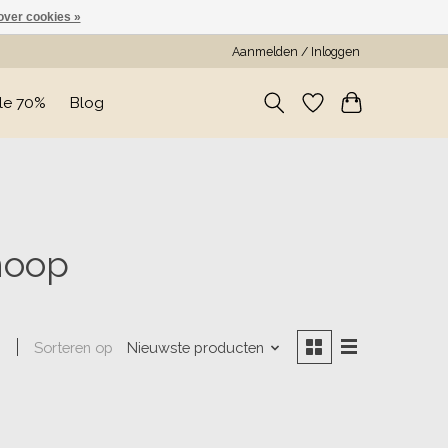
over cookies »
Aanmelden / Inloggen
le 70%
Blog
noop
Sorteren op
Nieuwste producten
n