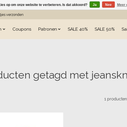
kies op om onze website te verbeteren. Is dat akkoord?
Ja
Nee
Meer 
etjes verzonden
n
Coupons
Patronen
SALE 40%
SALE 50%
Sa
ducten getagd met jeansk
1 producte