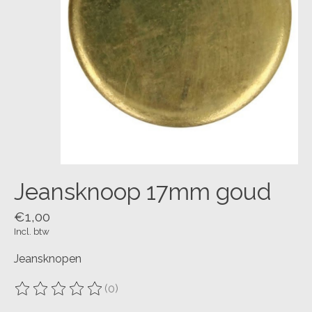
Jeansknoop 17mm goud
€1,00
Incl. btw
Jeansknopen
(0)
De beoordeling van dit product is
0
van de 5