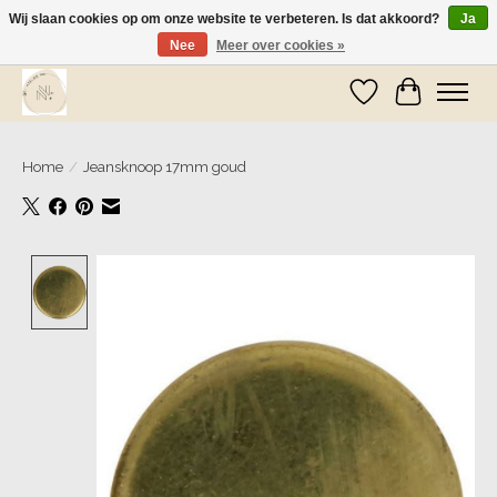
Wij slaan cookies op om onze website te verbeteren. Is dat akkoord?
Ja
Nee
Meer over cookies »
Wij zijn op vakantie! Vanaf zaterdag 9 mei worden er weer pakketjes verzonden
Verlanglijst
Winkelwa
Home
/
Jeansknoop 17mm goud
Product image slideshow Items