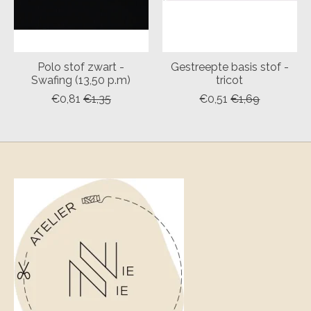
Polo stof zwart -
Gestreepte basis stof -
Swafing (13,50 p.m)
tricot
€0,81
€1,35
€0,51
€1,69