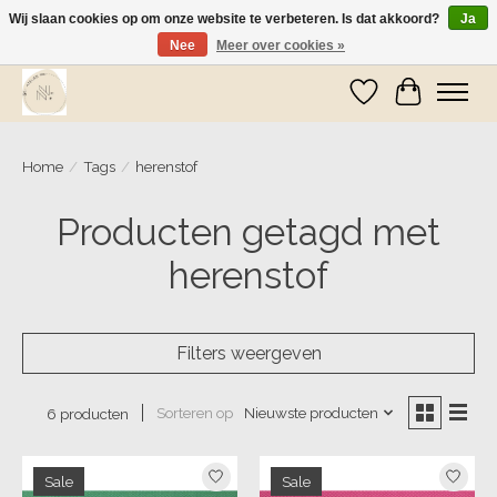
Wij slaan cookies op om onze website te verbeteren. Is dat akkoord?
Ja
Nee
Meer over cookies »
Wij zijn op vakantie! Vanaf zaterdag 9 mei worden er weer pakketjes verzonden
Verlanglijst
Winkelwa
Home
/
Tags
/
herenstof
Producten getagd met
herenstof
Filters weergeven
Sorteren op
Nieuwste producten
6 producten
Sale
Sale