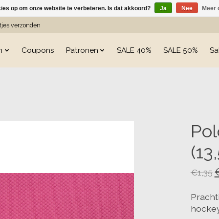
kies op om onze website te verbeteren. Is dat akkoord?
Ja
Nee
Meer 
etjes verzonden
n
Coupons
Patronen
SALE 40%
SALE 50%
Sa
s
Pol
(13
€1,35
Prachti
hockey 