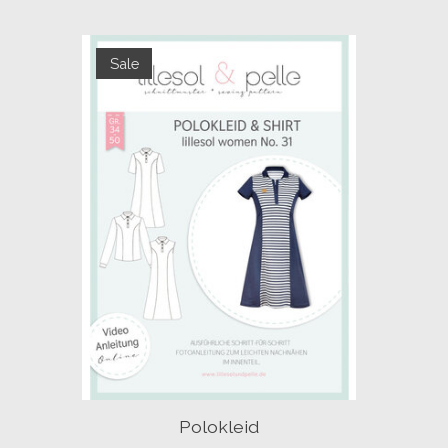
Items van productcarrousel
Sale
Polokleid