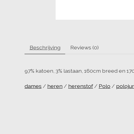
Beschrijving
Reviews (0)
97% katoen, 3% lastaan, 160cm breed en 17
dames
/
heren
/
herenstof
/
Polo
/
poloju