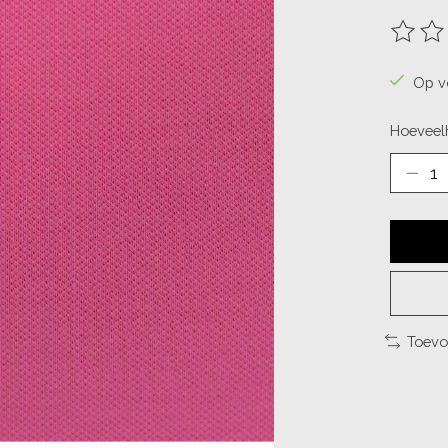
De beo
Op v
Hoeveelh
Toevo