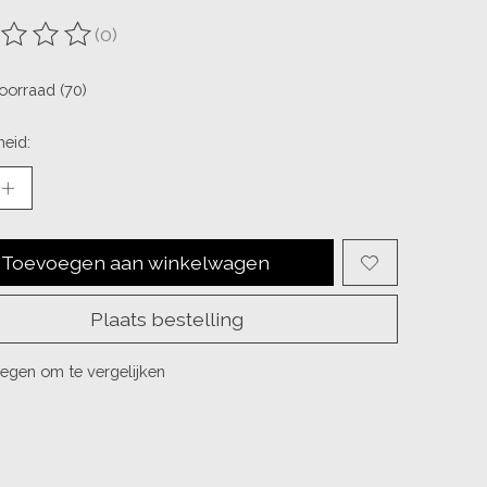
(0)
ordeling van dit product is
0
van de 5
oorraad (70)
eid:
Toevoegen aan winkelwagen
Plaats bestelling
egen om te vergelijken