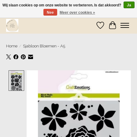
Wij slaan cookies op om onze website te verbeteren. Is dat akkoord?
Ja
Nee
Meer over cookies »
Wij zijn op vakantie! Vanaf zaterdag 9 mei worden er weer pakketjes verzonden
Verlanglijst
Winkelwa
Home
/
Sjabloon Bloemen - A5
Product image slideshow Items