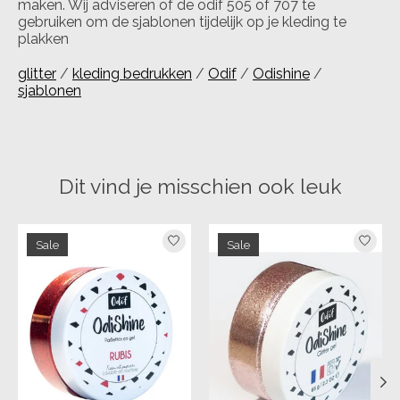
maken. Wij adviseren of de odif 505 of 707 te
gebruiken om de sjablonen tijdelijk op je kleding te
plakken
glitter
/
kleding bedrukken
/
Odif
/
Odishine
/
sjablonen
Dit vind je misschien ook leuk
Items van productcarrousel
Sale
Sale