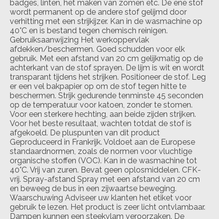
badges, linten, het maken van zomen etc. De ene stof
wordt permanent op de andere stof gelijmd door
verhitting met een strijkijzer. Kan in de wasmachine op
40°C en is bestand tegen chemisch reinigen.
Gebruiksaanwijzing Het werkoppervlak
afdekken/beschermen. Goed schudden voor elk
gebruik. Met een afstand van 20 cm gelijkmatig op de
achterkant van de stof sprayen. De lijm is wit en wordt
transparant tijdens het strijken. Positioneer de stof. Leg
er een vel bakpapier op om de stof tegen hitte te
beschermen. Strijk gedurende tenminste 45 seconden
op de temperatuur voor katoen, zonder te stomen.
Voor een sterkere hechting, aan beide zijden strijken.
Voor het beste resultaat, wachten totdat de stof is
afgekoeld. De pluspunten van dit product
Geproduceerd in Frankrijk. Voldoet aan de Europese
standaardnormen, zoals de normen voor vluchtige
organische stoffen (VOC). Kan in de wasmachine tot
40°C. Vrij van zuren. Bevat geen oplosmiddelen. CFK-
vrij. Spray-afstand Spray met een afstand van 20 cm
en beweeg de bus in een zijwaartse beweging.
Waarschuwing Adviseer uw klanten het etiket voor
gebruik te lezen. Het product is zeer licht ontvlambaar.
Dampen kunnen een steekvlam veroorzaken. De