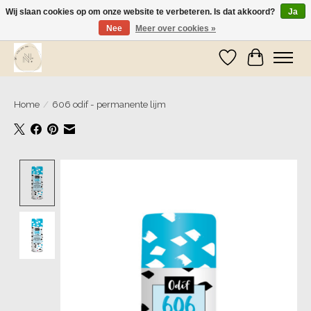
Wij slaan cookies op om onze website te verbeteren. Is dat akkoord?
Ja
Nee
Meer over cookies »
Wij zijn op vakantie! Vanaf zaterdag 9 mei worden er weer pakketjes verzonden
Verlanglijst
Winkelwa
Home
/
606 odif - permanente lijm
Product image slideshow Items