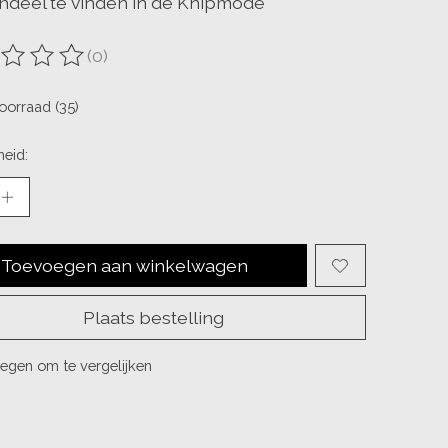
deel te vinden in de Knipmode
(0)
ordeling van dit product is
0
van de 5
oorraad (35)
eid:
Toevoegen aan winkelwagen
Plaats bestelling
egen om te vergelijken