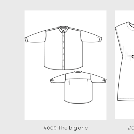
Items van productcarrousel
#005 The big one
#0