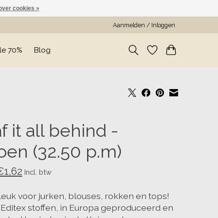
over cookies »
Aanmelden / Inloggen
le 70%
Blog
f it all behind -
oen (32.50 p.m)
€1,62
Incl. btw
leuk voor jurken, blouses, rokken en tops!
n Editex stoffen, in Europa geproduceerd en