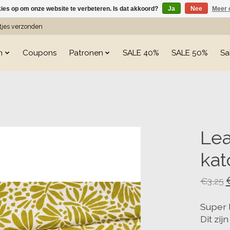
kies op om onze website te verbeteren. Is dat akkoord?
Ja
Nee
Meer 
etjes verzonden
n
Coupons
Patronen
SALE 40%
SALE 50%
Sa
s
Lea
kat
€3,25
Super 
Dit zij