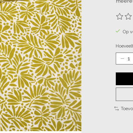
meeren
De beo
Op v
Hoeveelh
Toevo