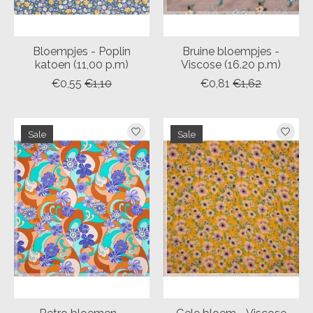
Bloempjes - Poplin
Bruine bloempjes -
katoen (11,00 p.m)
Viscose (16.20 p.m)
€0,55
€1,10
€0,81
€1,62
Sale
Sale