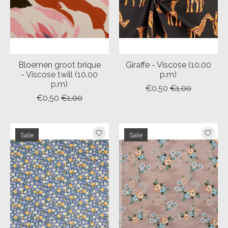
Bloemen groot brique
Giraffe - Viscose (10.00
- Viscose twill (10.00
p.m)
p.m)
€0,50
€1,00
€0,50
€1,00
Sale
Sale