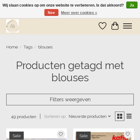
Wij slaan cookies op om onze website te verbeteren. Is dat akkoord?
Ja
Nee
Meer over cookies »
Wij zijn op vakantie! Vanaf zaterdag 9 mei worden er weer pakketjes verzonden
Verlanglijst
Winkelwa
Home
/
Tags
/
blouses
Producten getagd met
blouses
Filters weergeven
Sorteren op
Nieuwste producten
49 producten
Sale
Sale