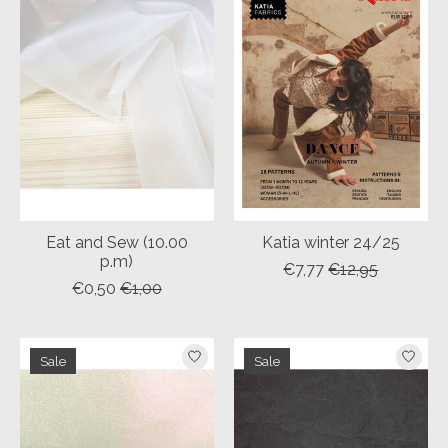
Eat and Sew (10.00
Katia winter 24/25
p.m)
€7,77
€12,95
€0,50
€1,00
Sale
Sale