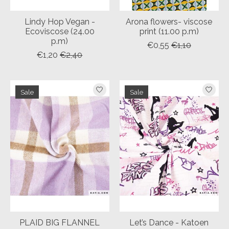
Lindy Hop Vegan -
Arona flowers- viscose
Ecoviscose (24.00
print (11.00 p.m)
p.m)
€0,55
€1,10
€1,20
€2,40
Sale
Sale
PLAID BIG FLANNEL
Let’s Dance - Katoen