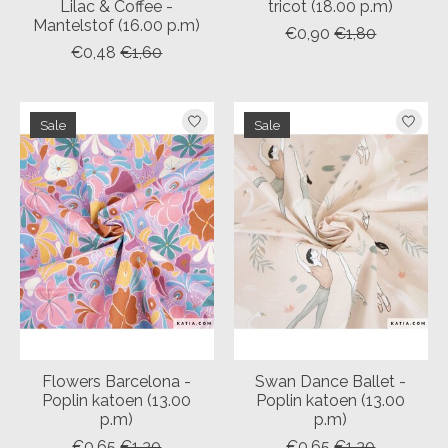
Lilac & Coffee -
tricot (18.00 p.m)
Mantelstof (16.00 p.m)
€0,90
€1,80
€0,48
€1,60
Sale
Sale
Flowers Barcelona -
Swan Dance Ballet -
Poplin katoen (13.00
Poplin katoen (13.00
p.m)
p.m)
€0,65
€1,30
€0,65
€1,30