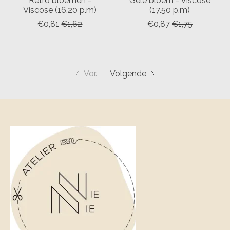
Retro bloemen -
Gele bloem - Viscose
Viscose (16.20 p.m)
(17.50 p.m)
€0,81
€1,62
€0,87
€1,75
Vor.
Volgende