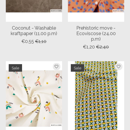
Coconut - Washable
Prehistoric move -
kraftpaper (11.00 p.m)
Ecoviscose (24.00
p.m)
€0,55
€1,10
€1,20
€2,40
Sale
Sale