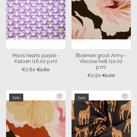
Moos hearts purple -
Bloemen groot Army -
Katoen (16,00 p.m)
Viscose twill (10.00
p.m)
€0,80
€1,60
€0,50
€1,00
Sale
Sale