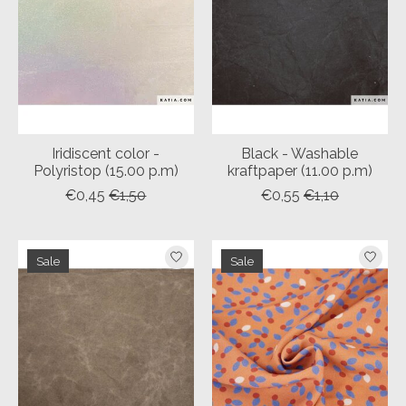
Iridiscent color -
Black - Washable
Polyristop (15.00 p.m)
kraftpaper (11.00 p.m)
€0,45
€1,50
€0,55
€1,10
Sale
Sale