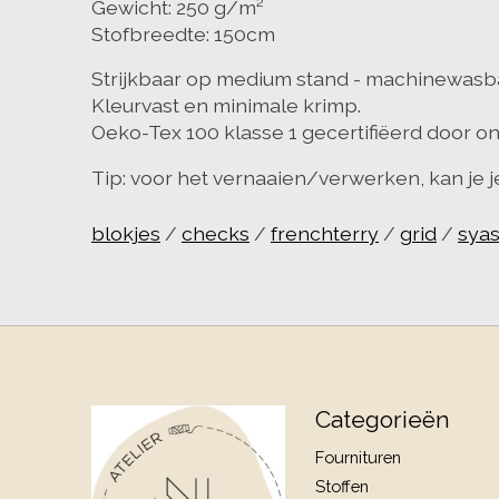
Gewicht: 250 g/m²
Stofbreedte: 150cm
Strijkbaar op medium stand - machinewasbaa
Kleurvast en minimale krimp.
Oeko-Tex 100 klasse 1 gecertifiëerd door 
Tip: voor het vernaaien/verwerken, kan je j
blokjes
/
checks
/
frenchterry
/
grid
/
sya
Categorieën
Fournituren
Stoffen