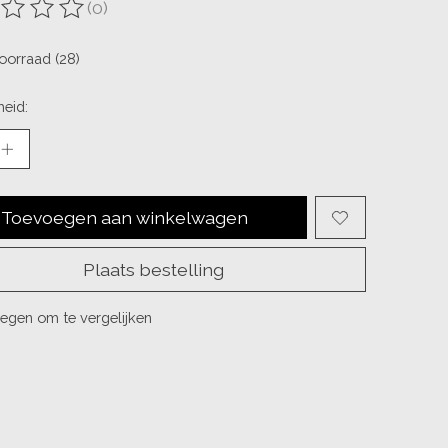
(0)
ordeling van dit product is
0
van de 5
oorraad (28)
eid:
Toevoegen aan winkelwagen
Plaats bestelling
egen om te vergelijken