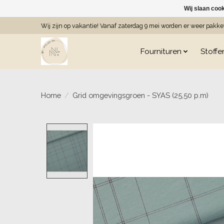
Wij slaan coo
Wij zijn op vakantie! Vanaf zaterdag 9 mei worden er weer pakk
Fournituren
Stoffe
Home
/
Grid omgevingsgroen - SYAS (25,50 p.m)
Product image slideshow Item