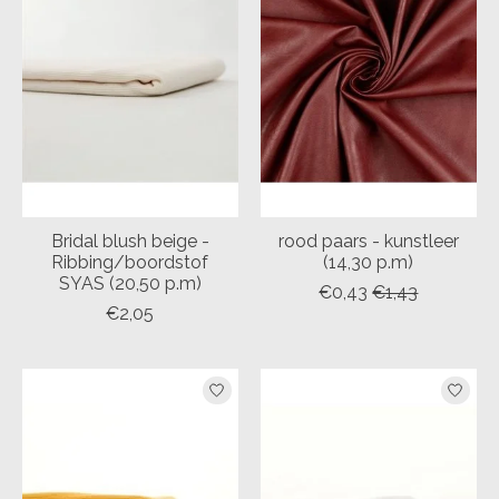
Bridal blush beige -
rood paars - kunstleer
Ribbing/boordstof
(14,30 p.m)
SYAS (20,50 p.m)
€0,43
€1,43
€2,05