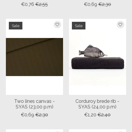
€0,76
€2,55
€0,69
€2,30
Sale
Sale
Two lines canvas -
Corduroy brede rib -
SYAS (23,00 p.m)
SYAS (24,00 p.m)
€0,69
€2,30
€1,20
€2,40