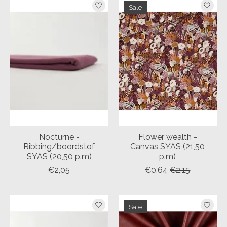
Sale
Nocturne -
Flower wealth -
Ribbing/boordstof
Canvas SYAS (21,50
SYAS (20,50 p.m)
p.m)
€2,05
€0,64
€2,15
Sale