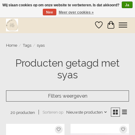
Wij slaan cookies op om onze website te verbeteren. Is dat akkoord?
Ja
Nee
Meer over cookies »
Wij zijn op vakantie! Vanaf zaterdag 9 mei worden er weer pakketjes verzonden
Verlanglijst
Winkelwa
Home
/
Tags
/
syas
Producten getagd met
syas
Filters weergeven
Sorteren op
Nieuwste producten
20 producten