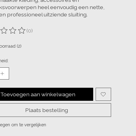
ksvoorwerpen heel eenvoudig een nette,
en professioneel uitziende sluiting.
(0)
ordeling van dit product is
0
van de 5
oorraad (2)
eid:
Toevoegen aan winkelwagen
Plaats bestelling
egen om te vergelijken