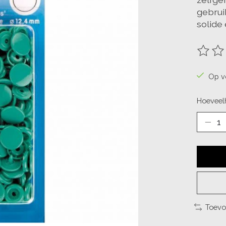
gebrui
solide 
De beo
Op v
Hoeveelh
Toevo