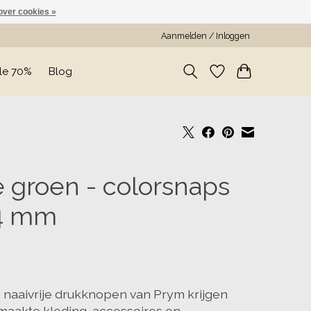
over cookies »
Aanmelden / Inloggen
le 70%
Blog
 groen - colorsnaps
.4 mm
 naaivrije drukknopen van Prym krijgen
maakte kleding, accessoires en