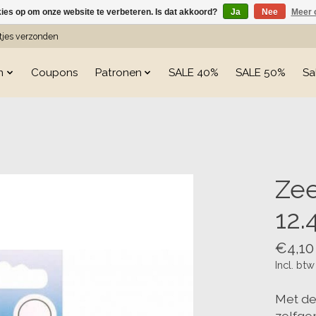
kies op om onze website te verbeteren. Is dat akkoord?
Ja
Nee
Meer 
etjes verzonden
n
Coupons
Patronen
SALE 40%
SALE 50%
Sa
s
Zee
12
€4,10
Incl. btw
Met de
zelfge