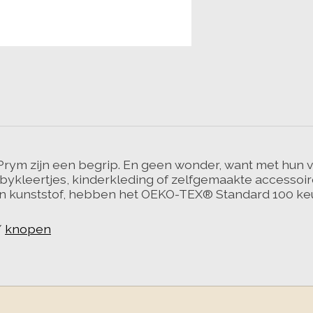
ym zijn een begrip. En geen wonder, want met hun vroli
r babykleertjes, kinderkleding of zelfgemaakte accesso
van kunststof, hebben het OEKO-TEX® Standard 100 keu
/
knopen