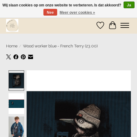
Wij slaan cookies op om onze website te verbeteren. Is dat akkoord?
Ja
Nee
Meer over cookies »
Wij zijn op vakantie! Vanaf zaterdag 9 mei worden er weer pakketjes verzonden
Verlanglijst
Winkelwa
Home
/
Wood worker blue - French Terry (23.00)
Product image slideshow Items