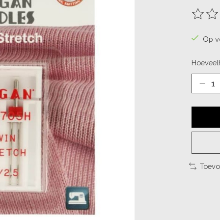
De beo
Op v
Hoeveelh
Toevo