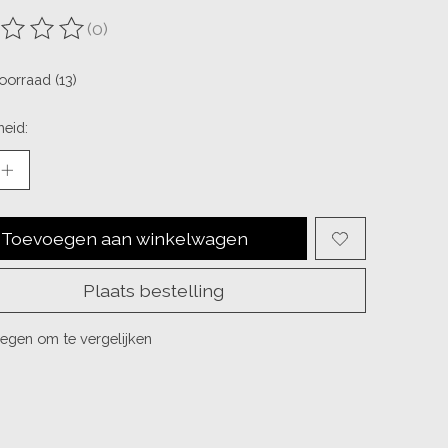
(0)
ordeling van dit product is
0
van de 5
oorraad (13)
eid:
Toevoegen aan winkelwagen
Plaats bestelling
egen om te vergelijken