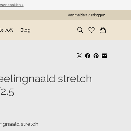
over cookies »
Aanmelden / Inloggen
le 70%
Blog
elingnaald stretch
2.5
ngnaald stretch