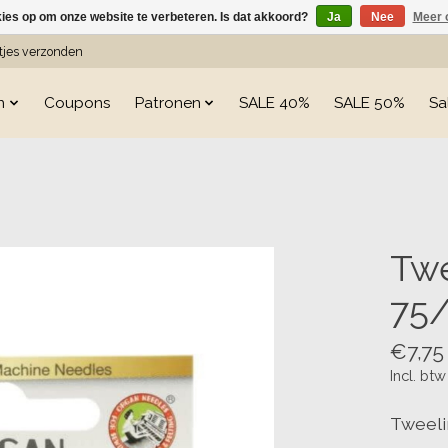
kies op om onze website te verbeteren. Is dat akkoord?
Ja
Nee
Meer 
etjes verzonden
n
Coupons
Patronen
SALE 40%
SALE 50%
Sa
s
Twe
75/
€7,75
Incl. btw
Tweeli