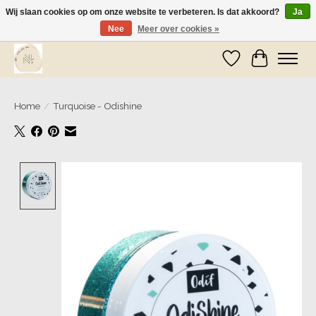
Wij slaan cookies op om onze website te verbeteren. Is dat akkoord?
Ja
Nee
Meer over cookies »
Wij zijn op vakantie! Vanaf zaterdag 9 mei worden er weer pakketjes verzonden
Verlanglijst
Winkelwa
Home
/
Turquoise - Odishine
Product image slideshow Items