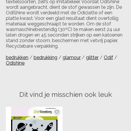
textielsoorten, zelfs op imitatieleer. Voordat OdiShine
wordt aangebracht, dient de stof gewassen te zijn. De
OdiShine wordt verdeeld met de Odiclette of een
platte kwast. Voor een glad resultaat dient overtollig
materiaal weggeschraapt te worden. Om de stof
wasmaschinebestendig (30ºC) te maken eerst 24 uur
laten drogen en 45 seconden strijken op een katoenen
stand zonder stoom, beschermen met vetvrij papier.
Recyclebare verpakking.
bedrukken
/
bedrukking
/
glamour
/
glitter
/
Odif
/
Odishine
Dit vind je misschien ook leuk
Items van productcarrousel