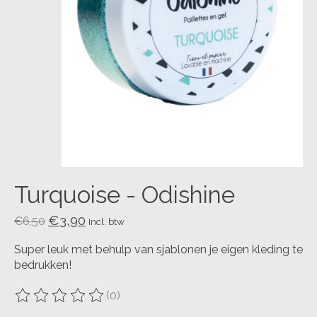
Turquoise - Odishine
€3,90
€6,50
Incl. btw
Super leuk met behulp van sjablonen je eigen kleding te
bedrukken!
(0)
De beoordeling van dit product is
0
van de 5