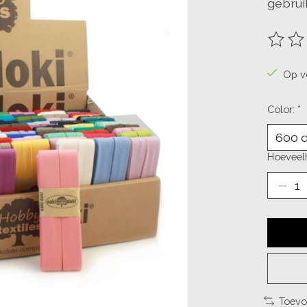
gebrui
De beo
Op v
Color:
*
Hoeveelh
Toevo