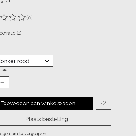
ken!
(0)
ordeling van dit product is
0
van de 5
oorraad (2)
eid:
Toevoegen aan winkelwagen
Plaats bestelling
egen om te vergelijken