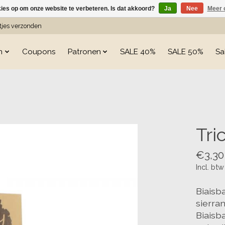
kies op om onze website te verbeteren. Is dat akkoord?
Ja
Nee
Meer 
etjes verzonden
n
Coupons
Patronen
SALE 40%
SALE 50%
Sa
s
Tri
€3,30
Incl. btw
Biaisb
sierra
Biaisb