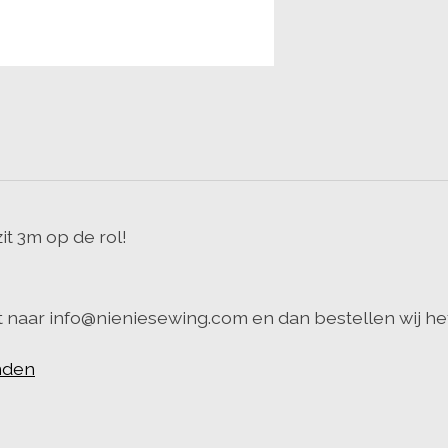
it 3m op de rol!
t naar
info@nieniesewing.com
en dan bestellen wij het
anden