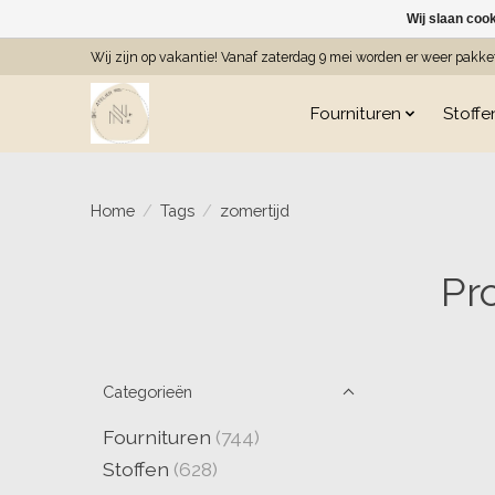
Wij slaan coo
Wij zijn op vakantie! Vanaf zaterdag 9 mei worden er weer pakk
Fournituren
Stoffe
Home
/
Tags
/
zomertijd
Pr
Categorieën
Fournituren
(744)
Stoffen
(628)