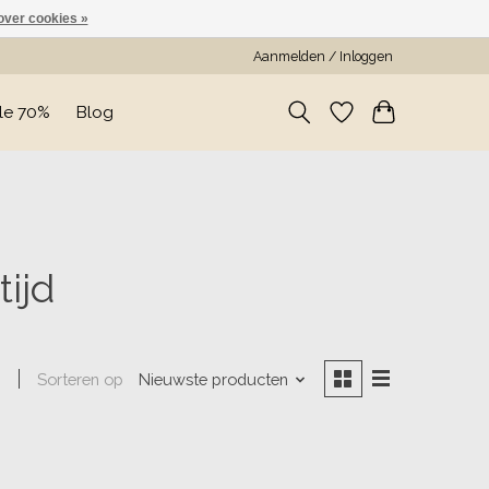
over cookies »
Aanmelden / Inloggen
le 70%
Blog
ijd
Sorteren op
Nieuwste producten
n