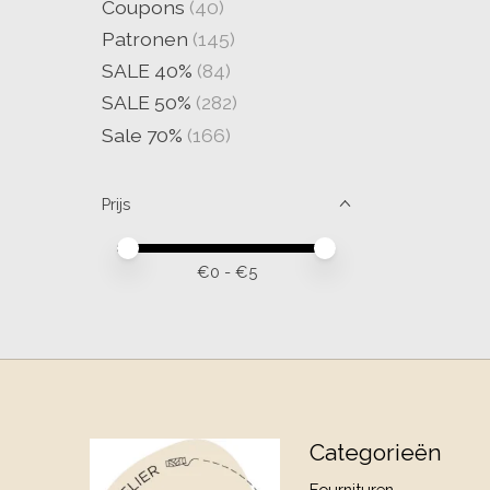
Coupons
(40)
Patronen
(145)
SALE 40%
(84)
SALE 50%
(282)
Sale 70%
(166)
Prijs
Minimale prijswaarde
Price maximum value
€
0
- €
5
Categorieën
Fournituren