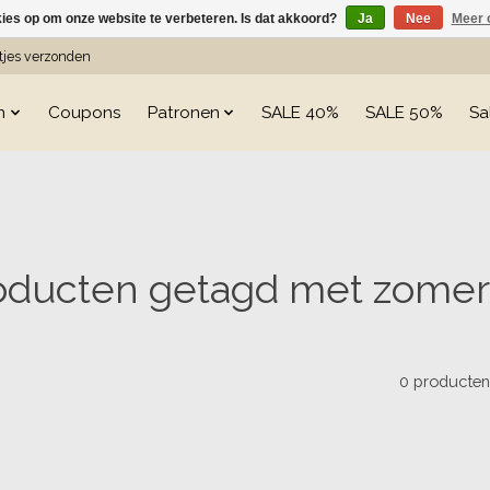
kies op om onze website te verbeteren. Is dat akkoord?
Ja
Nee
Meer 
etjes verzonden
n
Coupons
Patronen
SALE 40%
SALE 50%
Sa
oducten getagd met zomert
0 producte