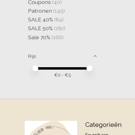
Coupons
(40)
Patronen
(145)
SALE 40%
(84)
SALE 50%
(282)
Sale 70%
(166)
Prijs
Minimale prijswaarde
Price maximum value
€
0
- €
5
Categorieën
Fournituren