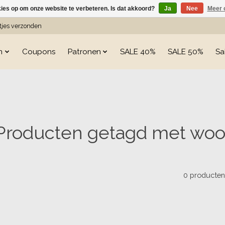
kies op om onze website te verbeteren. Is dat akkoord?
Ja
Nee
Meer 
etjes verzonden
n
Coupons
Patronen
SALE 40%
SALE 50%
Sa
Producten getagd met woo
0 producte