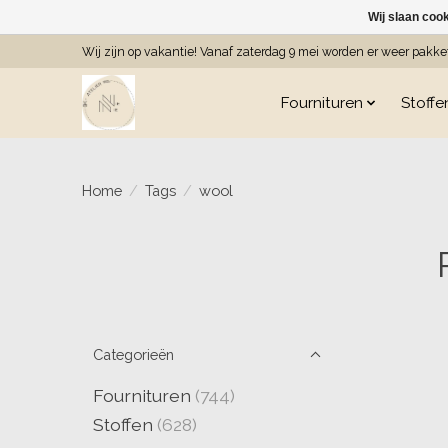
Wij slaan coo
Wij zijn op vakantie! Vanaf zaterdag 9 mei worden er weer pakk
Fournituren
Stoffe
Home
/
Tags
/
wool
Categorieën
Fournituren
(744)
Stoffen
(628)