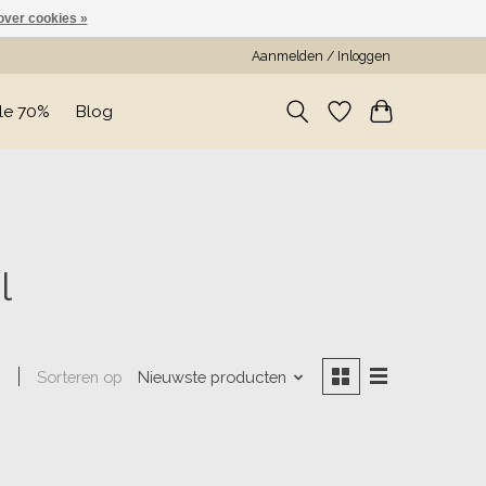
over cookies »
Aanmelden / Inloggen
le 70%
Blog
l
Sorteren op
Nieuwste producten
n