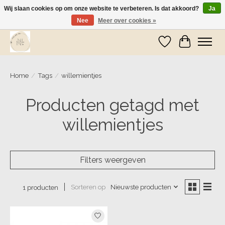
Wij slaan cookies op om onze website te verbeteren. Is dat akkoord?
Ja
Nee
Meer over cookies »
Wij zijn op vakantie! Vanaf zaterdag 9 mei worden er weer pakketjes verzonden
Verlanglijst
Winkelwa
Home
/
Tags
/
willemientjes
Producten getagd met
willemientjes
Filters weergeven
Sorteren op
Nieuwste producten
1 producten