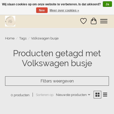
Wij slaan cookies op om onze website te verbeteren. Is dat akkoord?
Ja
Nee
Meer over cookies »
Wij zijn op vakantie! Vanaf zaterdag 9 mei worden er weer pakketjes verzonden
Verlanglijst
Winkelwa
Home
/
Tags
/
Volkswagen busje
Producten getagd met
Volkswagen busje
Filters weergeven
Sorteren op
Nieuwste producten
0 producten