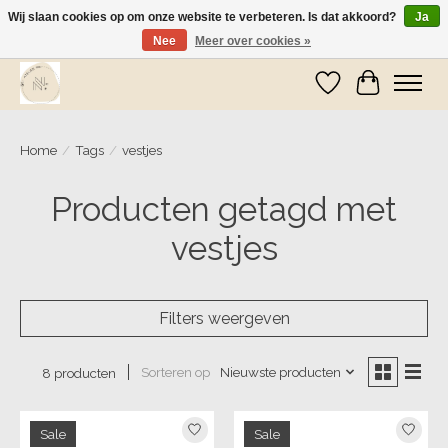
Wij slaan cookies op om onze website te verbeteren. Is dat akkoord?
Ja
Nee
Meer over cookies »
Wij zijn op vakantie! Vanaf zaterdag 9 mei worden er weer pakketjes verzonden
Verlanglijst
Winkelwa
Home
/
Tags
/
vestjes
Producten getagd met
vestjes
Filters weergeven
Sorteren op
Nieuwste producten
8 producten
Sale
Sale