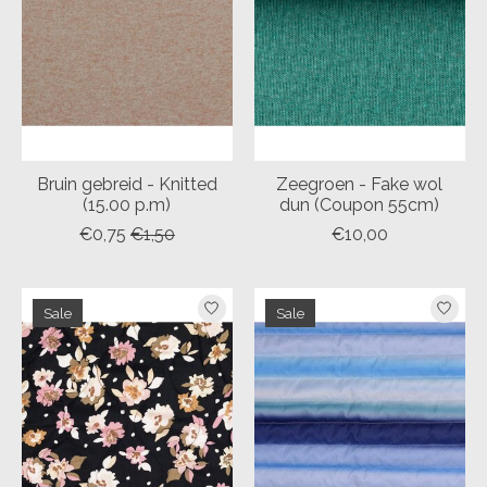
Bruin gebreid - Knitted
Zeegroen - Fake wol
(15.00 p.m)
dun (Coupon 55cm)
€0,75
€1,50
€10,00
Sale
Sale