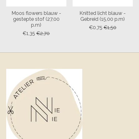
Moos flowers blauw -
Knitted licht blauw -
gestepte stof (27,00
Gebreid (15,00 p.m)
p.m)
€0,75
€1,50
€1,35
€2,70