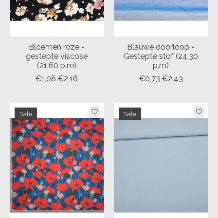
Bloemen roze -
Blauwe doorloop -
gestepte viscose
Gestepte stof (24,30
(21.60 p.m)
p.m)
€1,08
€2,16
€0,73
€2,43
Sale
Sale