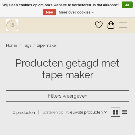
Wij slaan cookies op om onze website te verbeteren. Is dat akkoord?
Ja
Nee
Meer over cookies »
Wij zijn op vakantie! Vanaf zaterdag 9 mei worden er weer pakketjes verzonden
Verlanglijst
Winkelwa
Home
/
Tags
/
tape maker
Producten getagd met
tape maker
Filters weergeven
Sorteren op
Nieuwste producten
0 producten