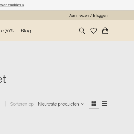
over cookies »
Aanmelden / Inloggen
le 70%
Blog
et
Sorteren op
Nieuwste producten
n