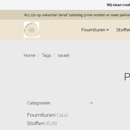
Wij slaan coo
Wij zijn op vakantie! Vanaf zaterdag 9 mei worden er weer pakk
Fournituren
Stoffe
Home
/
Tags
/
swaet
P
Categorieën
Fournituren
(744)
Stoffen
(628)