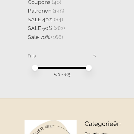
Coupons
(40)
Patronen
(145)
SALE 40%
(84)
SALE 50%
(282)
Sale 70%
(166)
Prijs
Minimale prijswaarde
Price maximum value
€
0
- €
5
Categorieën
Fournituren