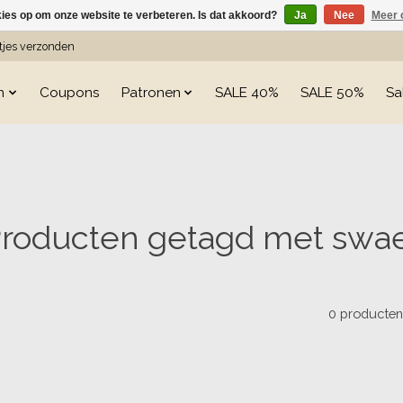
kies op om onze website te verbeteren. Is dat akkoord?
Ja
Nee
Meer 
etjes verzonden
n
Coupons
Patronen
SALE 40%
SALE 50%
Sa
roducten getagd met swa
0 producte