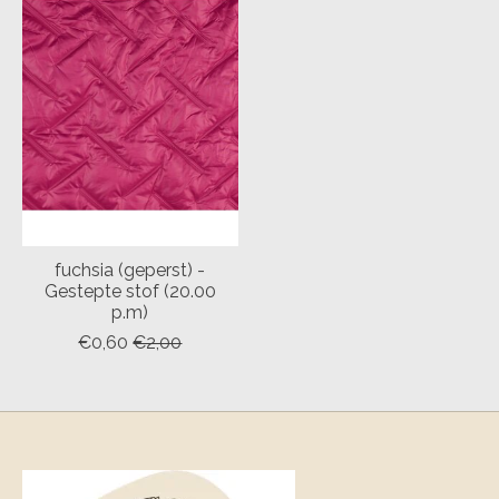
fuchsia (geperst) -
Gestepte stof (20.00
p.m)
€0,60
€2,00