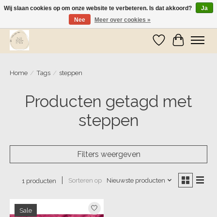
Wij slaan cookies op om onze website te verbeteren. Is dat akkoord?
Ja
Nee
Meer over cookies »
Wij zijn op vakantie! Vanaf zaterdag 9 mei worden er weer pakketjes verzonden
Verlanglijst
Winkelwa
Home
/
Tags
/
steppen
Producten getagd met
steppen
Filters weergeven
Sorteren op
Nieuwste producten
1 producten
Sale