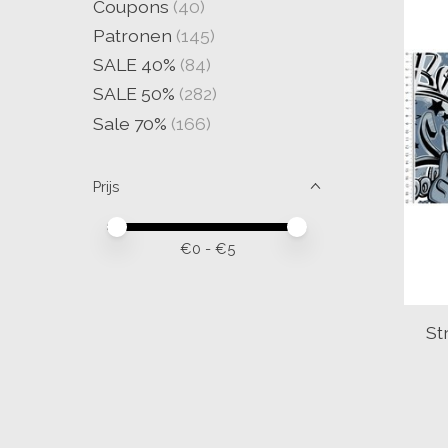
Coupons
(40)
Patronen
(145)
SALE 40%
(84)
SALE 50%
(282)
Sale 70%
(166)
Prijs
Minimale prijswaarde
Price maximum value
€
0
- €
5
St