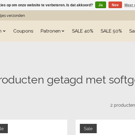
kies op om onze website te verbeteren. Is dat akkoord?
Ja
Nee
Meer 
etjes verzonden
n
Coupons
Patronen
SALE 40%
SALE 50%
Sa
roducten getagd met softg
2 producte
le
Sale