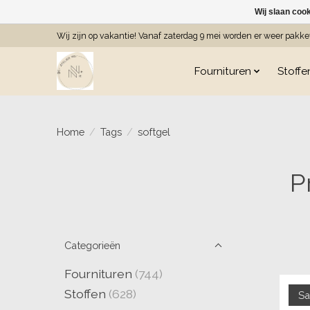
Wij slaan coo
Wij zijn op vakantie! Vanaf zaterdag 9 mei worden er weer pakk
Fournituren
Stoffe
Home
/
Tags
/
softgel
P
Categorieën
Fournituren
(744)
Stoffen
(628)
Sa