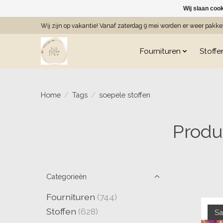
Wij slaan coo
Wij zijn op vakantie! Vanaf zaterdag 9 mei worden er weer pakk
Fournituren
Stoffe
Home
/
Tags
/
soepele stoffen
Produ
Categorieën
Fournituren
(744)
Stoffen
(628)
Sa