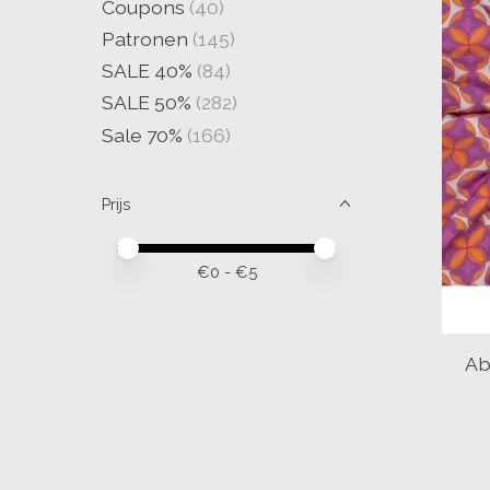
Coupons
(40)
Patronen
(145)
SALE 40%
(84)
SALE 50%
(282)
Sale 70%
(166)
Prijs
Minimale prijswaarde
Price maximum value
€
0
- €
5
Ab