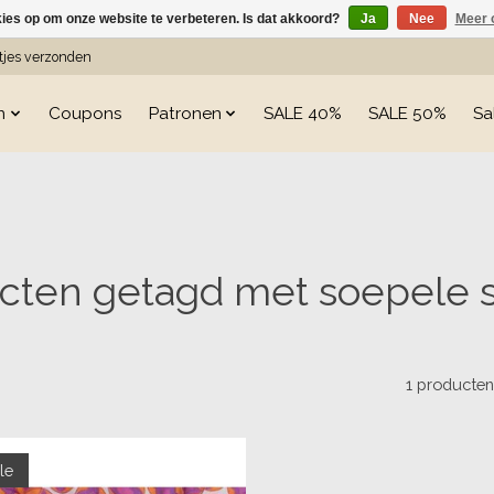
kies op om onze website te verbeteren. Is dat akkoord?
Ja
Nee
Meer 
etjes verzonden
n
Coupons
Patronen
SALE 40%
SALE 50%
Sa
cten getagd met soepele s
1 producte
le