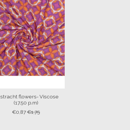
stracht flowers- Viscose
(17.50 p.m)
€0,87
€1,75