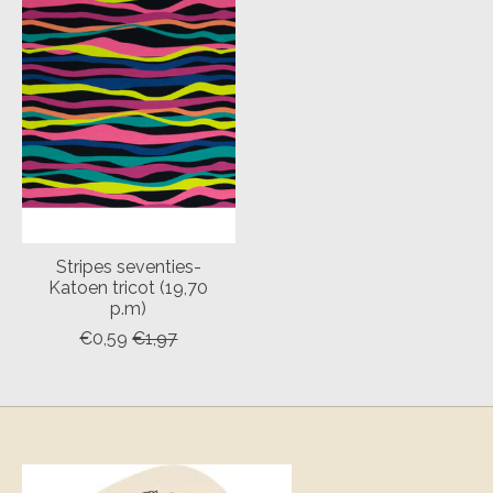
Stripes seventies-
Katoen tricot (19,70
p.m)
€0,59
€1,97