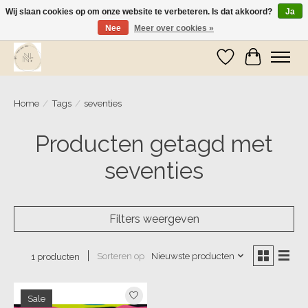
Wij slaan cookies op om onze website te verbeteren. Is dat akkoord?
Ja
Nee
Meer over cookies »
Wij zijn op vakantie! Vanaf zaterdag 9 mei worden er weer pakketjes verzonden
Verlanglijst
Winkelwa
Home
/
Tags
/
seventies
Producten getagd met
seventies
Filters weergeven
Sorteren op
Nieuwste producten
1 producten
Sale