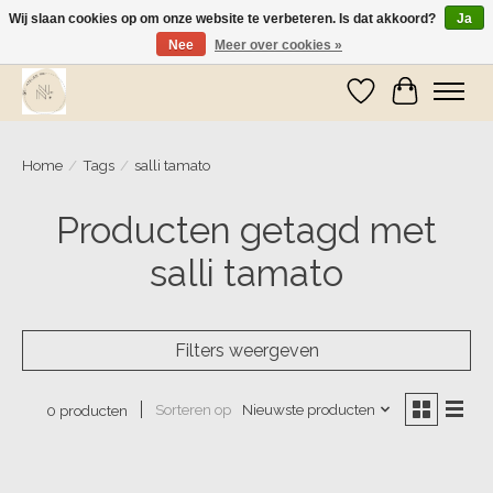
Wij slaan cookies op om onze website te verbeteren. Is dat akkoord?
Ja
Nee
Meer over cookies »
Wij zijn op vakantie! Vanaf zaterdag 9 mei worden er weer pakketjes verzonden
Verlanglijst
Winkelwa
Home
/
Tags
/
salli tamato
Producten getagd met
salli tamato
Filters weergeven
Sorteren op
Nieuwste producten
0 producten