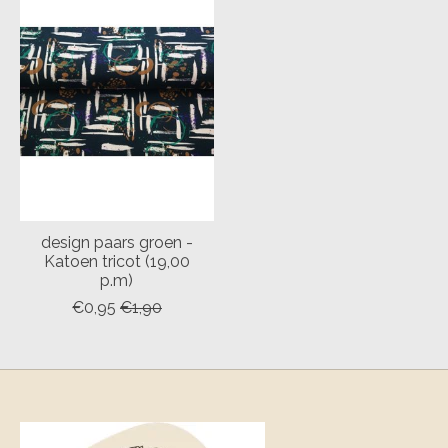
design paars groen -
Katoen tricot (19,00
p.m)
€0,95
€1,90