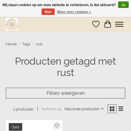
Wij slaan cookies op om onze website te verbeteren. Is dat akkoord?
Ja
Nee
Meer over cookies »
Wij zijn op vakantie! Vanaf zaterdag 9 mei worden er weer pakketjes verzonden
Verlanglijst
Winkelwa
Home
/
Tags
/
rust
Producten getagd met
rust
Filters weergeven
Sorteren op
Nieuwste producten
1 producten
Sale