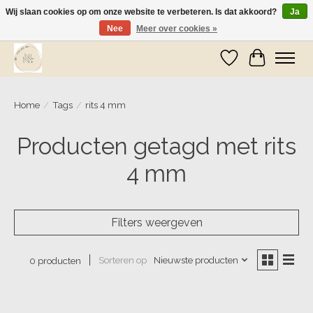
Wij slaan cookies op om onze website te verbeteren. Is dat akkoord?
Ja
Nee
Meer over cookies »
Wij zijn op vakantie! Vanaf zaterdag 9 mei worden er weer pakketjes verzonden
Verlanglijst
Winkelwa
Home
/
Tags
/
rits 4 mm
Producten getagd met rits
4 mm
Filters weergeven
Sorteren op
Nieuwste producten
0 producten