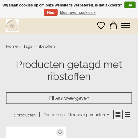
Wij slaan cookies op om onze website te verbeteren. Is dat akkoord?
Ja
Nee
Meer over cookies »
Wij zijn op vakantie! Vanaf zaterdag 9 mei worden er weer pakketjes verzonden
Verlanglijst
Winkelwa
Home
/
Tags
/
ribstoffen
Producten getagd met
ribstoffen
Filters weergeven
Sorteren op
Nieuwste producten
1 producten