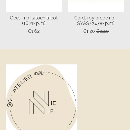
Geel - rib katoen tricot
Corduroy brede rib -
(16,20 p.m)
SYAS (24,00 p.m)
€1,62
€1,20
€2,40