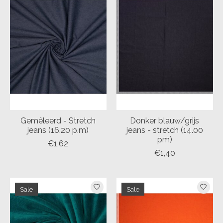
Gemêleerd - Stretch
Donker blauw/grijs
jeans (16.20 p.m)
jeans - stretch (14.00
pm)
€1,62
€1,40
Sale
Sale