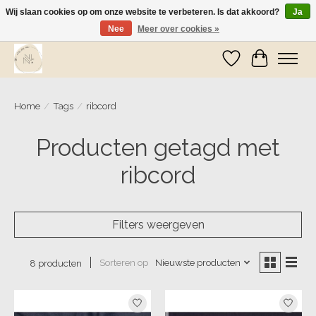
Wij slaan cookies op om onze website te verbeteren. Is dat akkoord?
Ja
Nee
Meer over cookies »
Wij zijn op vakantie! Vanaf zaterdag 9 mei worden er weer pakketjes verzonden
Verlanglijst
Winkelwa
Home
/
Tags
/
ribcord
Producten getagd met
ribcord
Filters weergeven
Sorteren op
Nieuwste producten
8 producten