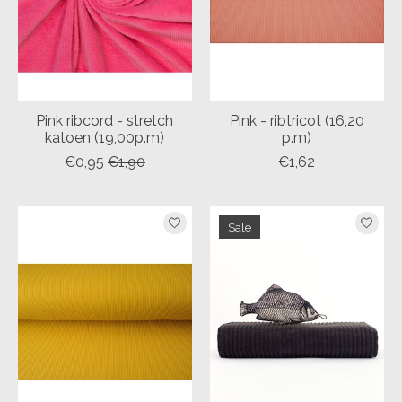
Pink ribcord - stretch
Pink - ribtricot (16,20
katoen (19,00p.m)
p.m)
€0,95
€1,90
€1,62
Sale