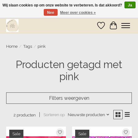
Wij slaan cookies op om onze website te verbeteren. Is dat akkoord?
Ja
Nee
Meer over cookies »
Wij zijn op vakantie! Vanaf zaterdag 9 mei worden er weer pakketjes verzonden
Verlanglijst
Winkelwa
Home
/
Tags
/
pink
Producten getagd met
pink
Filters weergeven
Sorteren op
Nieuwste producten
2 producten
Sale
Sale