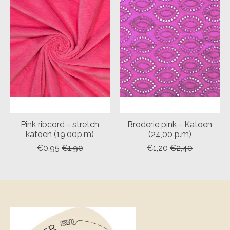
Pink ribcord - stretch
Broderie pink - Katoen
katoen (19,00p.m)
(24,00 p.m)
€0,95
€1,90
€1,20
€2,40