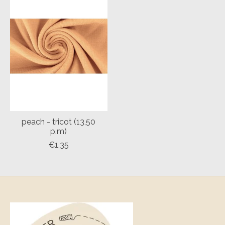
peach - tricot (13,50
p.m)
€1,35