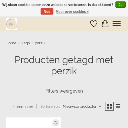
Wij slaan cookies op om onze website te verbeteren. Is dat akkoord?
Ja
Nee
Meer over cookies »
Wij zijn op vakantie! Vanaf zaterdag 9 mei worden er weer pakketjes verzonden
Verlanglijst
Winkelwa
Home
/
Tags
/
perzik
Producten getagd met
perzik
Filters weergeven
Sorteren op
Nieuwste producten
1 producten