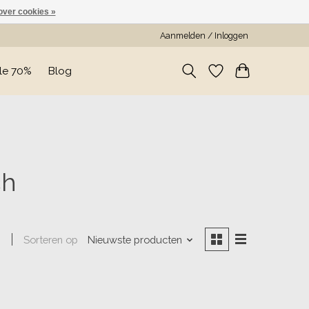
over cookies »
Aanmelden / Inloggen
le 70%
Blog
ch
Sorteren op
Nieuwste producten
n