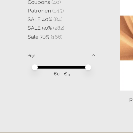
Coupons
(40)
Patronen
(145)
SALE 40%
(84)
SALE 50%
(282)
Sale 70%
(166)
Prijs
Minimale prijswaarde
Price maximum value
€
0
- €
5
p