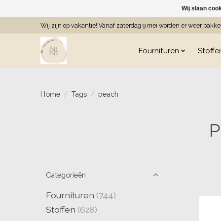
Wij slaan coo
Wij zijn op vakantie! Vanaf zaterdag 9 mei worden er weer pakk
Fournituren
Stoffe
Home
/
Tags
/
peach
P
Categorieën
Fournituren
(744)
Stoffen
(628)