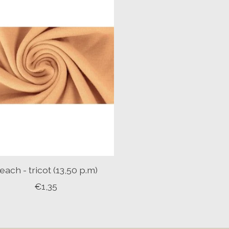
each - tricot (13,50 p.m)
€1,35